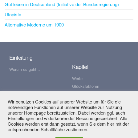
Gut leben in Deutschland (Initiative der Bundesregierung)
Utopista
Alternative Moderne um 1900
Einleitung
Kapitel
Worum es geht...
Werte
Glücksfaktoren
Wachstum
Wir benutzen Cookies auf unserer Website um für Sie die
Veränderung
notwendigen Funktionen auf unserer Website zur Nutzung
Finanzierung
unserer Homepage bereitzustellen. Dabei werden ggf. auch
Einstellungen und widerkehrender Besuche gespeichert. Alle
Cookies werden erst dann gesetzt, wenn Sie dem hier mit der
entsprechenden Schaltfläche zustimmen.
About