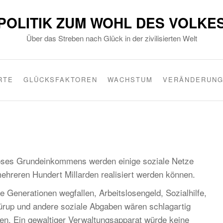
POLITIK ZUM WOHL DES VOLKE
Über das Streben nach Glück in der zivilisierten Welt
RTE
GLÜCKSFAKTOREN
WACHSTUM
VERÄNDERUN
loses Grundeinkommens werden einige soziale Netze
ehreren Hundert Millarden realisiert werden können.
ge Generationen wegfallen, Arbeitslosengeld, Sozialhilfe,
Rürup und andere soziale Abgaben wären schlagartig
en. Ein gewaltiger Verwaltungsapparat würde keine