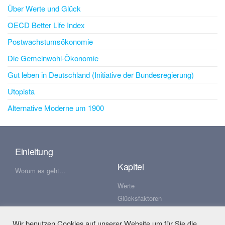
Über Werte und Glück
OECD Better Life Index
Postwachstumsökonomie
Die Gemeinwohl-Ökonomie
Gut leben in Deutschland (Initiative der Bundesregierung)
Utopista
Alternative Moderne um 1900
Einleitung
Kapitel
Worum es geht...
Werte
Glücksfaktoren
Wachstum
Wir benutzen Cookies auf unserer Website um für Sie die
Veränderung